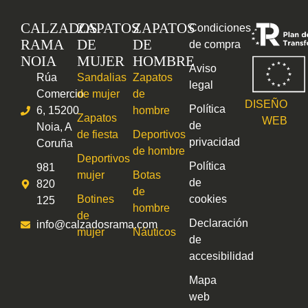
CALZADOS
ZAPATOS
ZAPATOS
Condiciones
RAMA
DE
DE
de compra
NOIA
MUJER
HOMBRE
Aviso
Rúa
Sandalias
Zapatos
legal
Comercio
de mujer
de
DISEÑO
Política
6, 15200
hombre
Zapatos
WEB
de
Noia, A
de fiesta
Deportivos
privacidad
Coruña
de hombre
Deportivos
Política
981
mujer
Botas
de
820
de
Botines
cookies
125
hombre
de
Declaración
info@calzadosrama.com
mujer
Náuticos
de
accesibilidad
Mapa
web