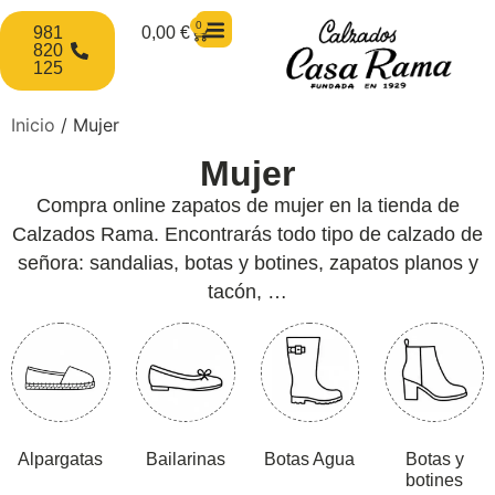
0
981
0,00
€
820
125
Inicio
/ Mujer
Mujer
Compra online zapatos de mujer en la tienda de
Calzados Rama. Encontrarás todo tipo de calzado de
señora: sandalias, botas y botines, zapatos planos y
tacón, …
Alpargatas
Bailarinas
Botas Agua
Botas y
botines