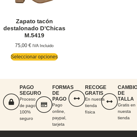
Zapato tacón
destalonado D’Chicas
M.5419
75,00
€
IVA Incluido
Seleccionar opciones
PAGO
FORMAS
RECOGE
CAMBI
SEGURO
DE
GRATIS
DE
PAGO
TALLA
Proceso
En nuesta
Pago
Gratis en
de pago
tienda
online,
nuesta
100%
física
paypal,
tienda
seguro
tarjeta