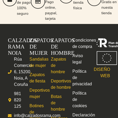
Pago
Gratis en
de pago
tienda
online,
nuesta
100%
física
paypal,
tienda
seguro
tarjeta
CALZADOS
ZAPATOS
ZAPATOS
Condiciones
RAMA
DE
DE
de compra
NOIA
MUJER
HOMBRE
Aviso
Rúa
Sandalias
Zapatos
legal
Comercio
de mujer
de
DISEÑO
Política
6, 15200
hombre
Zapatos
WEB
de
Noia, A
de fiesta
Deportivos
privacidad
Coruña
de hombre
Deportivos
Política
981
mujer
Botas
de
820
de
Botines
cookies
125
hombre
de
Declaración
info@calzadosrama.com