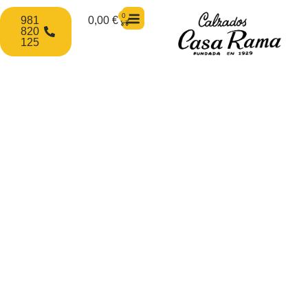
0
981
0,00
€
820
125