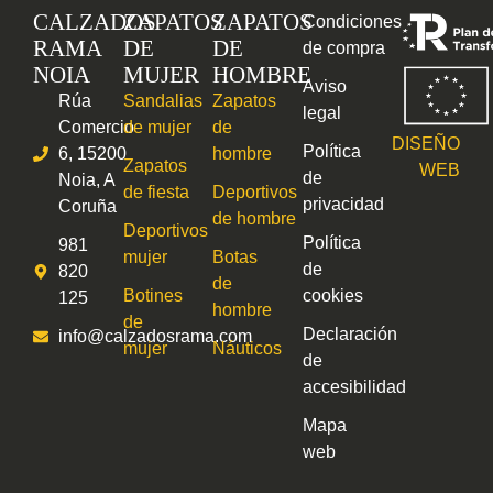
CALZADOS
ZAPATOS
ZAPATOS
Condiciones
RAMA
DE
DE
de compra
NOIA
MUJER
HOMBRE
Aviso
Rúa
Sandalias
Zapatos
legal
Comercio
de mujer
de
DISEÑO
Política
6, 15200
hombre
Zapatos
WEB
de
Noia, A
de fiesta
Deportivos
privacidad
Coruña
de hombre
Deportivos
Política
981
mujer
Botas
de
820
de
Botines
cookies
125
hombre
de
Declaración
info@calzadosrama.com
mujer
Náuticos
de
accesibilidad
Mapa
web