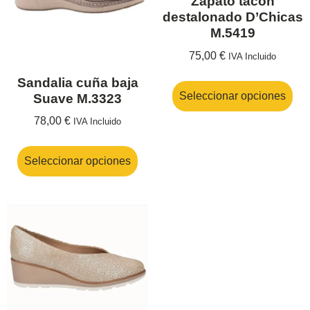
Zapato tacón
destalonado D’Chicas
M.5419
75,00
€
IVA Incluido
Sandalia cuña baja
Seleccionar opciones
Suave M.3323
78,00
€
IVA Incluido
Seleccionar opciones