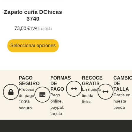
Zapato cuña DChicas
3740
73,00
€
IVA Incluido
Seleccionar opciones
PAGO
FORMAS
RECOGE
CAMBI
SEGURO
DE
GRATIS
DE
PAGO
TALLA
Proceso
En nuesta
Pago
Gratis en
de pago
tienda
online,
nuesta
100%
física
paypal,
tienda
seguro
tarjeta