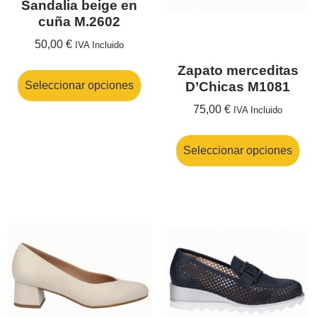
Sandalia beige en
cuña M.2602
50,00
€
IVA Incluido
Zapato merceditas
D’Chicas M1081
Seleccionar opciones
75,00
€
IVA Incluido
Seleccionar opciones