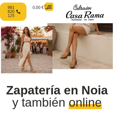
0
981
0,00
€
820
125
Zapatería en Noia
y también
online