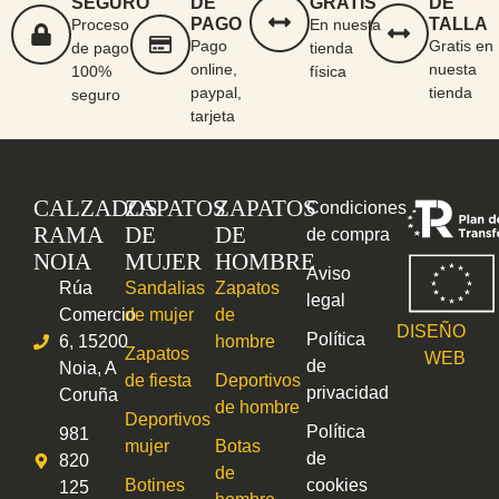
SEGURO
DE
GRATIS
DE
PAGO
TALLA
Proceso
En nuesta
Pago
Gratis en
de pago
tienda
online,
nuesta
100%
física
paypal,
tienda
seguro
tarjeta
CALZADOS
ZAPATOS
ZAPATOS
Condiciones
RAMA
DE
DE
de compra
NOIA
MUJER
HOMBRE
Aviso
Rúa
Sandalias
Zapatos
legal
Comercio
de mujer
de
DISEÑO
Política
6, 15200
hombre
Zapatos
WEB
de
Noia, A
de fiesta
Deportivos
privacidad
Coruña
de hombre
Deportivos
Política
981
mujer
Botas
de
820
de
Botines
cookies
125