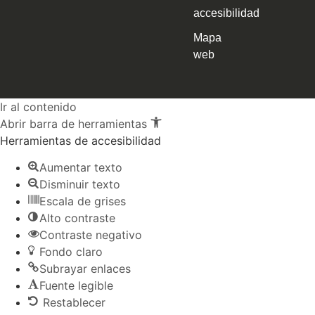
accesibilidad
Mapa
web
Ir al contenido
Abrir barra de herramientas
Herramientas de accesibilidad
Aumentar texto
Disminuir texto
Escala de grises
Alto contraste
Contraste negativo
Fondo claro
Subrayar enlaces
Fuente legible
Restablecer