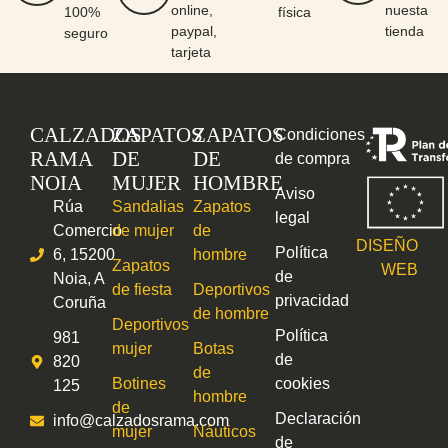
online,
nuesta
100%
física
paypal,
tienda
seguro
tarjeta
CALZADOS
ZAPATOS
ZAPATOS
Condiciones
RAMA
DE
DE
de compra
NOIA
MUJER
HOMBRE
Aviso
Rúa
Sandalias
Zapatos
legal
Comercio
de mujer
de
DISEÑO
Política
6, 15200
hombre
Zapatos
WEB
de
Noia, A
de fiesta
Deportivos
privacidad
Coruña
de hombre
Deportivos
Política
981
mujer
Botas
de
820
de
Botines
cookies
125
hombre
de
Declaración
info@calzadosrama.com
mujer
Náuticos
de