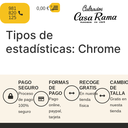
0
981
0,00
€
820
125
Tipos de
estadísticas:
Chrome
PAGO
FORMAS
RECOGE
CAMBI
SEGURO
DE
GRATIS
DE
PAGO
TALLA
Proceso
En nuesta
Pago
Gratis en
de pago
tienda
online,
nuesta
100%
física
paypal,
tienda
seguro
tarjeta