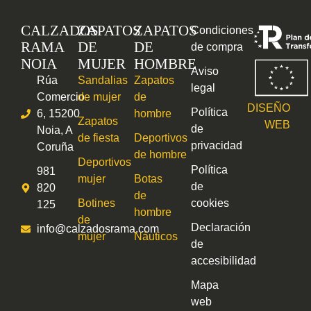
CALZADOS
ZAPATOS
ZAPATOS
Condiciones
RAMA
DE
DE
de compra
NOIA
MUJER
HOMBRE
Aviso
Rúa
Sandalias
Zapatos
legal
Comercio
de mujer
de
DISEÑO
Política
6, 15200
hombre
Zapatos
WEB
de
Noia, A
de fiesta
Deportivos
privacidad
Coruña
de hombre
Deportivos
Política
981
mujer
Botas
de
820
de
Botines
cookies
125
hombre
de
Declaración
info@calzadosrama.com
mujer
Náuticos
de
accesibilidad
Mapa
web