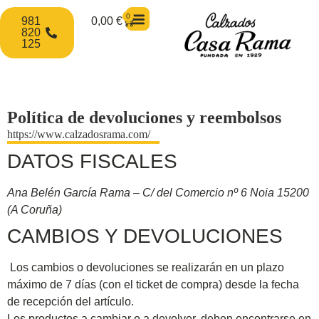
0
981
0,00
€
820
125
Política de devoluciones y reembolsos
https://www.calzadosrama.com/
DATOS FISCALES
Ana Belén García Rama – C/ del Comercio nº 6 Noia 15200
(A Coruña)
CAMBIOS Y DEVOLUCIONES
Los cambios o devoluciones se realizarán en un plazo
máximo de 7 días (con el ticket de compra) desde la fecha
de recepción del artículo.
Los productos a cambiar o a devolver, deben encontrarse en