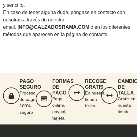
y sencillo.
En caso de tener alguna duda, póngase en contacto con
nosotras a través de nuestro
email,
INFO@
CALZADOSRAMA.COM
o en los diferentes
métodos que aparecen en la página de contacto
PAGO
FORMAS
RECOGE
CAMBI
SEGURO
DE
GRATIS
DE
PAGO
TALLA
Proceso
En nuesta
Pago
Gratis en
de pago
tienda
online,
nuesta
100%
física
paypal,
tienda
seguro
tarjeta